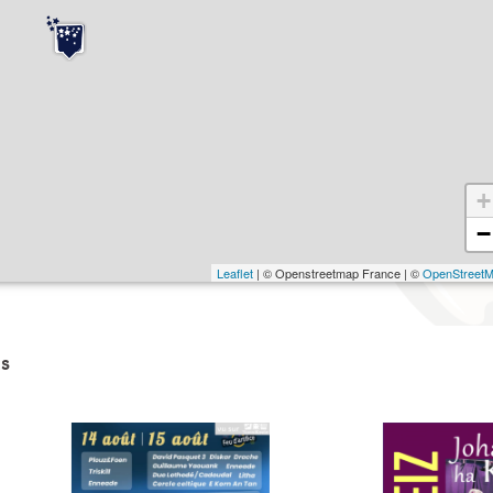
+
−
Leaflet
| © Openstreetmap France | ©
OpenStreet
s