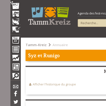
Agenda des fest-noz e
Tamm-Kreiz
Annuaire
Syz et Runigo
Afficher l'historique du groupe