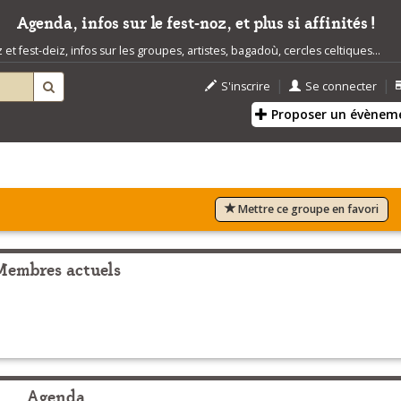
Agenda, infos sur le fest-noz, et plus si affinités !
t fest-deiz, infos sur les groupes, artistes, bagadoù, cercles celtiques...
|
|
S'inscrire
Se connecter
Proposer un évènem
Mettre ce groupe en favori
Membres actuels
Agenda