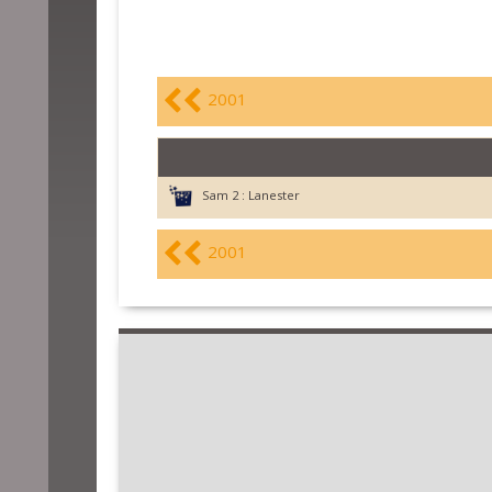
2001
Sam 2 :
Lanester
2001