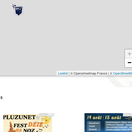
+
−
Leaflet
| © Openstreetmap France | ©
OpenStreet
s