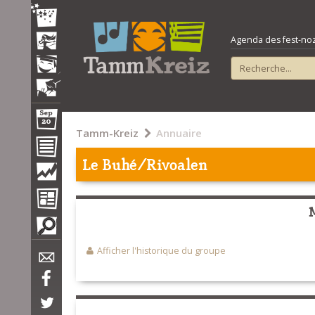
Agenda des fest-noz e
Tamm-Kreiz
Annuaire
Le Buhé/Rivoalen
Afficher l'historique du groupe