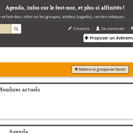
Agenda, infos sur le fest-noz, et plus si affinités !
t fest-deiz, infos sur les groupes, artistes, bagadoù, cercles celtiques...
|
|
S'inscrire
Se connecter
Proposer un évènem
Mettre ce groupe en favori
Membres actuels
Agenda