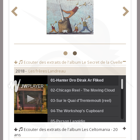
1
2
Ecouter des extraits de l'album
Le Secret de la Civelle
2018 -
Les frères Landreau
01-Hanter Dro Dirak Ar Fliked
02-Chicago Reel - The Moving Cloud
(reel)
03-Sur le Quai d'Trentemoult (reel)
04-The Workshop's Cupboard
05-Person Langidig
Ecouter des extraits de l'album
Les Celtomania - 20
06-Dañs Tro - Ton Simpl Lena ar
ans