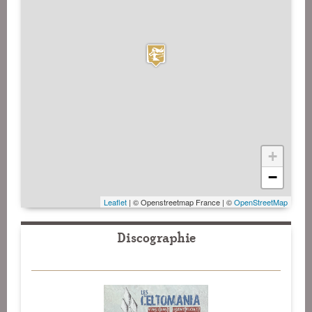
+
−
Leaflet
| © Openstreetmap France | ©
OpenStreetMap
Discographie