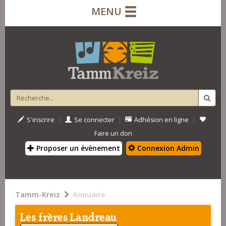
MENU
|
|
|
S'inscrire
Se connecter
Adhésion en ligne
Faire un don
Proposer un évènement
Connexion Admin
Tamm-Kreiz
Annuaire
Les frères Landreau