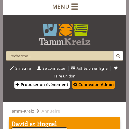
MENU
|
|
|
S'inscrire
Se connecter
Adhésion en ligne
Faire un don
Proposer un évènement
Connexion Admin
Tamm-Kreiz
Annuaire
David et Huguel