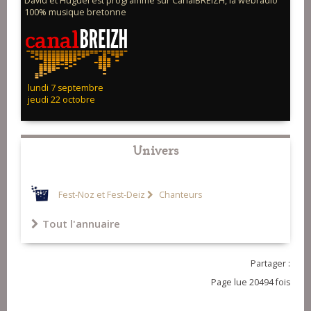
David et Huguel est programmé sur CanalBREIZH, la webradio
100% musique bretonne
lundi 7 septembre
jeudi 22 octobre
Univers
Fest-Noz et Fest-Deiz
Chanteurs
Tout l'annuaire
Partager :
Page lue 20494 fois