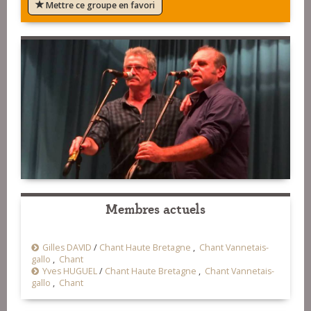
Mettre ce groupe en favori
Membres actuels
Gilles DAVID
/
Chant Haute Bretagne
,
Chant Vannetais-
gallo
,
Chant
Yves HUGUEL
/
Chant Haute Bretagne
,
Chant Vannetais-
gallo
,
Chant