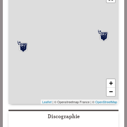
+
−
Leaflet
| © Openstreetmap France | ©
OpenStreetMap
Discographie