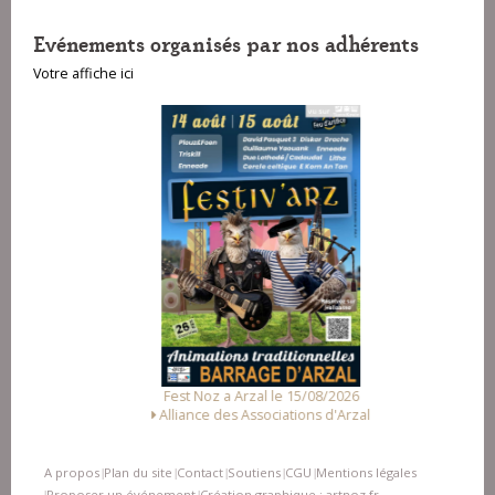
Evénements organisés par nos adhérents
Votre affiche ici
Fest Noz a Arzal le 15/08/2026
Alliance des Associations d'Arzal
A propos
Plan du site
Contact
Soutiens
CGU
Mentions légales
|
|
|
|
|
Proposer un événement
Création graphique : artnoz.fr