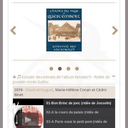
1
2
3
4
Ecouter des extraits de l'album
Kendalc'h - Ridée de
Josselin mode Guillac
2019 -
David et Huguel
, Marie-Hélène Conan et Cédric
Binet
01-Bon Brinc de jonc (ridée de Josselin)
02-A la cours du palais (ridée de
(David et Huguel)
Josselin) (David et Huguel)
03-A Paris sous le petit pont (ridée de