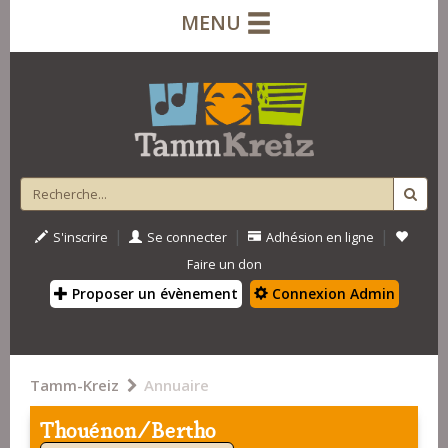
MENU
|
|
|
S'inscrire
Se connecter
Adhésion en ligne
Faire un don
Proposer un évènement
Connexion Admin
Tamm-Kreiz
Annuaire
Thouénon/Bertho