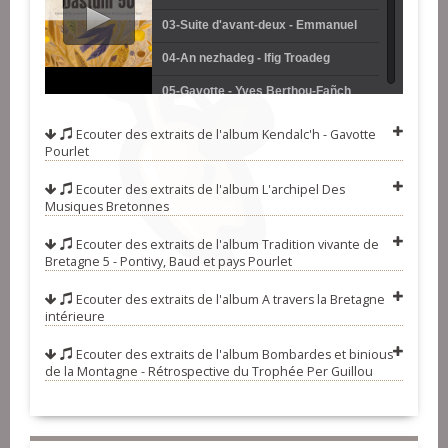
Marchand (fisel)
03-Suite d'avant-deux - Emmanuel
Rondin
04-An nezhadeg - Ifig Troadeg
05-Gavotte - Yves Berthou-Fañch
Pérennès (ton simple)
06-Un petit tour à la ridée - Brou-
Ecouter des extraits de l'album
Kendalc'h - Gavotte
Pourlet
Hamon-Quimbert (ridée)
07-Tonieu de gerhet - André Drumel
Ecouter des extraits de l'album
L'archipel Des
(marche)
08-Ronde de Ploeuc - Uriel
Musiques Bretonnes
l'Hermitte
09-Kimiad paotred Plouilio - Marie-
Ecouter des extraits de l'album
Tradition vivante de
Josèphe Bertrand
10-Gavotenn giz ar Faoued - Pierre
Bretagne 5 - Pontivy, Baud et pays Pourlet
Crépillon-Laurent Bigot
11-Pierre mon aimant Pierre -
Ecouter des extraits de l'album
A travers la Bretagne
intérieure
Joseph Guillot
12-Ar gwall deodoù - Eric
Ecouter des extraits de l'album
Bombardes et binious
Ménneteau-Youenn Lange (danse
13-Hélas quelle tristesse - Thierry
de la Montagne - Rétrospective du Trophée Per Guillou
fañch)
Bertrand
14-Al leanez wenn - Nolùen Le Buhé
15-Suite de gavottes pourlet - André