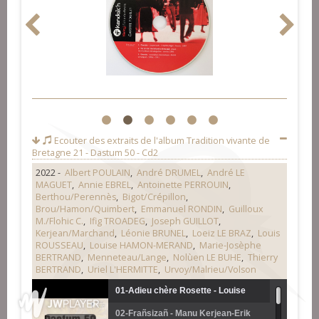
1
2
3
4
5
6
Ecouter des extraits de l'album
Tradition vivante de
Bretagne 21 - Dastum 50 - Cd2
2022 -
Albert POULAIN
,
André DRUMEL
,
André LE
MAGUET
,
Annie EBREL
,
Antoinette PERROUIN
,
Berthou/Perennès
,
Bigot/Crépillon
,
Brou/Hamon/Quimbert
,
Emmanuel RONDIN
,
Guilloux
M./Flohic C.
,
Ifig TROADEG
,
Joseph GUILLOT
,
Kerjean/Marchand
,
Léonie BRUNEL
,
Loeiz LE BRAZ
,
Louis
ROUSSEAU
,
Louise HAMON-MERAND
,
Marie-Josèphe
BERTRAND
,
Menneteau/Lange
,
Nolùen LE BUHE
,
Thierry
BERTRAND
,
Uriel L'HERMITTE
,
Urvoy/Malrieu/Volson
01-Adieu chère Rosette - Louise
02-Frañsizañ - Manu Kerjean-Erik
Hamon-Mérand