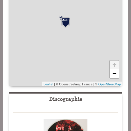
+
−
Leaflet
| © Openstreetmap France | ©
OpenStreetMap
Discographie