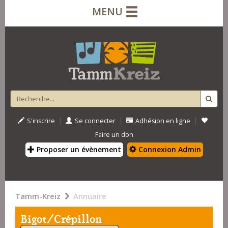
MENU
|
|
|
S'inscrire
Se connecter
Adhésion en ligne
Faire un don
Proposer un évènement
Connexion Admin
Tamm-Kreiz
Annuaire
Bigot/Crépillon