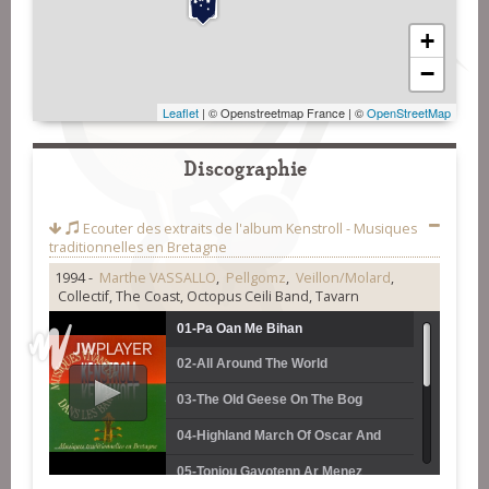
+
−
Leaflet
| © Openstreetmap France | ©
OpenStreetMap
Discographie
Ecouter des extraits de l'album
Kenstroll - Musiques
traditionnelles en Bretagne
1994 -
Marthe VASSALLO
,
Pellgomz
,
Veillon/Molard
,
Collectif, The Coast, Octopus Ceili Band, Tavarn
01-Pa Oan Me Bihan
02-All Around The World
03-The Old Geese On The Bog
04-Highland March Of Oscar And
Malvina
05-Toniou Gavotenn Ar Menez