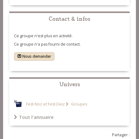
06-Jig Eccossaise. Duffy The
Dancer
07-Tense Ar Jentilez
Contact & infos
08-Suite D'en Dro
Ce groupe n'est plus en activité.
09-Suite De Gavotte Pourlet
Ce groupe n'a pas fourni de contact.
10-Roger
Nous demander
Univers
Fest-Noz et Fest-Deiz
Groupes
Tout l'annuaire
Partager :