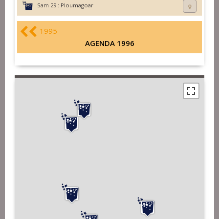
Sam 29 :
Ploumagoar
1995
AGENDA 1996