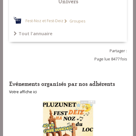
Univers
14-V'la l'bout (baleu)
15-V'la l'bout (rond de Loudéac)
Fest-Noz et Fest-Deiz
Groupes
16-v'la l'bout (riquegnée)
Tout l'annuaire
Partager :
Page lue 8477 fois
Evénements organisés par nos adhérents
Votre affiche ici