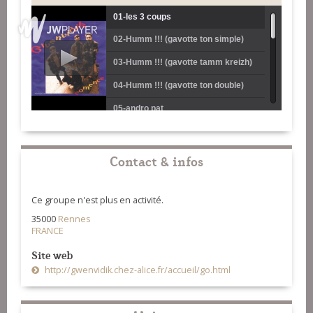
01-les 3 coups
02-Humm !!! (gavotte ton simple)
03-Humm !!! (gavotte tamm kreizh)
04-Humm !!! (gavotte ton double)
05-andro pat
06-arachnoïde
07-accro' valse
Contact & infos
08-En détente (gavotte ton simple)
Ce groupe n'est plus en activité.
09-En détente (gavotte bal)
35000
Rennes
10-En détente (gavotte ton double)
FRANCE
11-frissons
Site web
http://gwenvidik.chez-alice.fr/accueil/go.html
12-a mouillette
13-V'la l'bout (rond de Loudéac)