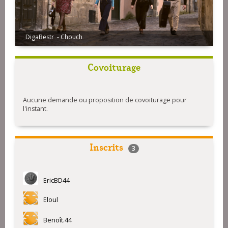
DigaBestr - Chouch
Covoiturage
Aucune demande ou proposition de covoiturage pour
l'instant.
Inscrits
3
EricBD44
Eloul
Benoît.44