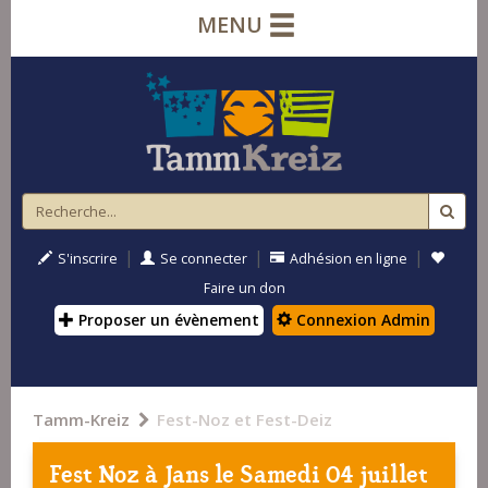
MENU
|
|
|
S'inscrire
Se connecter
Adhésion en ligne
Faire un don
Proposer un évènement
Connexion Admin
Tamm-Kreiz
Fest-Noz et Fest-Deiz
Fest Noz à
Jans
le Samedi 04 juillet