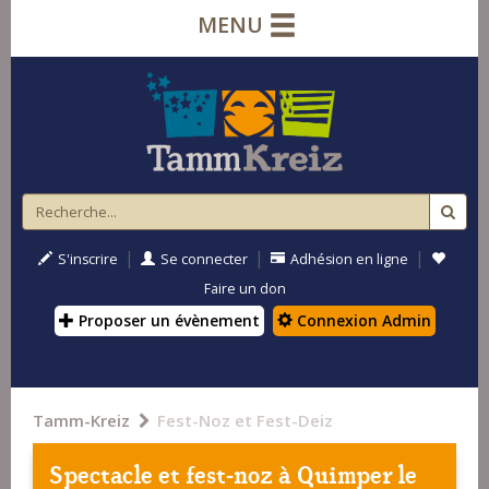
MENU
|
|
|
S'inscrire
Se connecter
Adhésion en ligne
Faire un don
Proposer un évènement
Connexion Admin
Tamm-Kreiz
Fest-Noz et Fest-Deiz
Spectacle et fest-noz à
Quimper
le