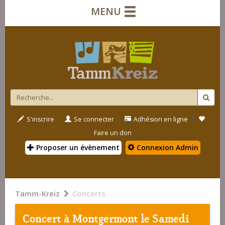
MENU
|
|
|
S'inscrire
Se connecter
Adhésion en ligne
Faire un don
Proposer un évènement
Connexion Admin
Tamm-Kreiz
Concerts
Concert à
Montgermont
le Samedi