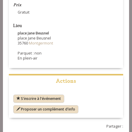
Prix
Gratuit
Lieu
place Jane Beusnel
place Jane Beusnel
35760
Montgermont
Parquet : non
En plein-air
Actions
S'inscrire à l'événement
Proposer un complément d'info
Partager :