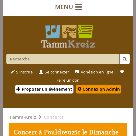
MENU
|
|
|
S'inscrire
Se connecter
Adhésion en ligne
Faire un don
Proposer un évènement
Connexion Admin
Tamm-Kreiz
Concerts
Concert à
Pouldreuzic
le Dimanche