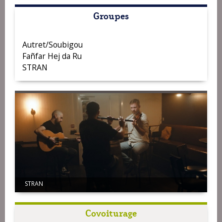
Groupes
Autret/Soubigou
Fañfar Hej da Ru
STRAN
Fañfar Hej da Ru
STRAN
Covoiturage