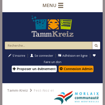
MENU
|
|
|
S'inscrire
Se connecter
Adhésion en ligne
Faire un don
Proposer un évènement
Connexion Admin
Tamm-Kreiz
Fest-Noz et Fest-Deiz