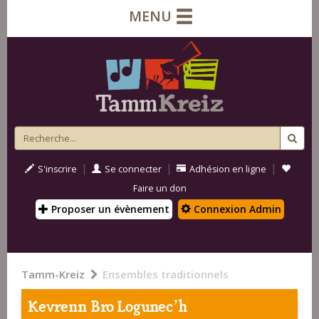
MENU
|
|
|
S'inscrire
Se connecter
Adhésion en ligne
Faire un don
Proposer un évènement
Connexion Admin
Tamm-Kreiz
Ensembles traditionnels
Kevrenn Bro Logunec'h