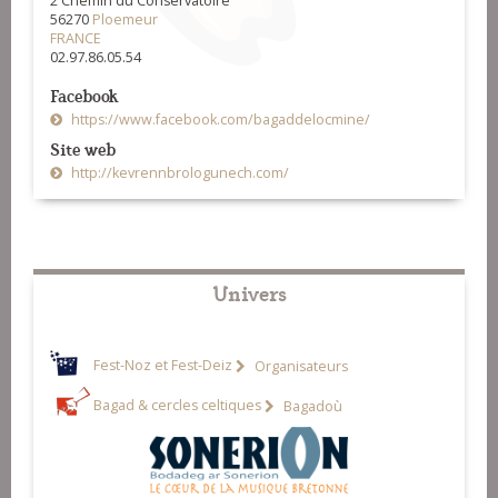
2 Chemin du Conservatoire
56270
Ploemeur
FRANCE
02.97.86.05.54
Facebook
https://www.facebook.com/bagaddelocmine/
Site web
http://kevrennbrologunech.com/
Univers
Fest-Noz et Fest-Deiz
Organisateurs
Bagad & cercles celtiques
Bagadoù