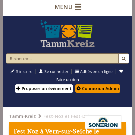
MENU
|
|
|
S'inscrire
Se connecter
Adhésion en ligne
Faire un don
Proposer un évènement
Connexion Admin
Tamm-Kreiz
Fest-Noz et Fest-Deiz
Fest Noz à
Vern-sur-Seiche
le