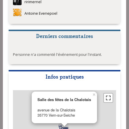
ririmernel
Meneham
Trio Gwan - An teir sonenou
Antoine Evenepoel
Trio Gwan - Kind of Breizh
Trio Gwan - Paol KALVEZ
Derniers commentaires
Personne n'a commenté l'événement pour l'instant.
Infos pratiques
×
Salle des fêtes de la Chalotais
avenue de la Chalotais
35770 Vern-sur-Seiche