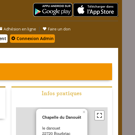
|
Adhésion en ligne
Faire un don
ent
Connexion Admin
Infos pratiques
×
Chapelle du Danouët
le danouet
22720 Bourbriac