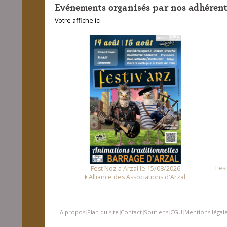
Evénements organisés par nos adhérent
Votre affiche ici
unet le 14/08/2026
Fest
Fest Noz a Arzal le 15/08/2026
Loc Noz
Alliance des Associations d'Arzal
A propos
Plan du site
Contact
Soutiens
CGU
Mentions légal
|
|
|
|
|