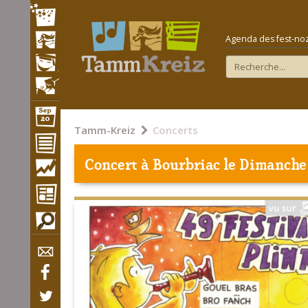
Agenda des fest-noz e
Tamm-Kreiz
Concerts
Concert à
Bourbriac
le Dimanche 