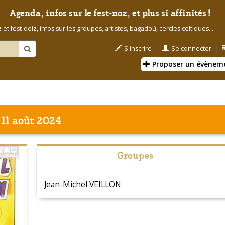
Agenda, infos sur le fest-noz, et plus si affinités !
t fest-deiz, infos sur les groupes, artistes, bagadoù, cercles celtiques...
|
|
S'inscrire
Se connecter
Proposer un évènem
11 août 2024
Groupes
Jean-Michel VEILLON