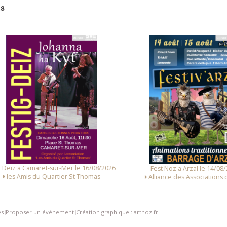
s
 Deiz a Camaret-sur-Mer le 16/08/2026
Fest Noz a Arzal le 14/08/
les Amis du Quartier St Thomas
Alliance des Associations d
es
Proposer un événement
Création graphique : artnoz.fr
|
|