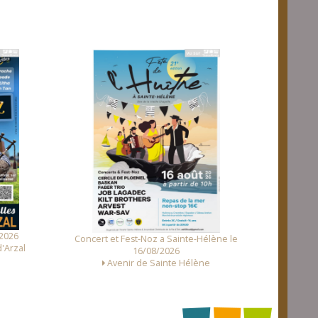
Fest Noz a Tr
2026
Concert et Fest-Noz a Sainte-Hélène le
'Arzal
16/08/2026
Avenir de Sainte Hélène