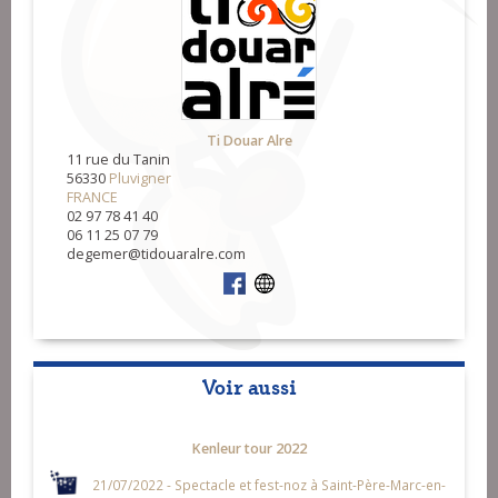
Ti Douar Alre
11 rue du Tanin
56330
Pluvigner
FRANCE
02 97 78 41 40
06 11 25 07 79
degemer@tidouaralre.com
Voir aussi
Kenleur tour 2022
21/07/2022 - Spectacle et fest-noz à Saint-Père-Marc-en-