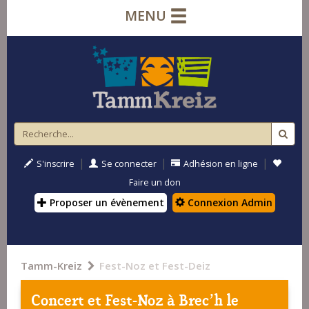
MENU
|
|
|
S'inscrire
Se connecter
Adhésion en ligne
Faire un don
Proposer un évènement
Connexion Admin
Tamm-Kreiz
Fest-Noz et Fest-Deiz
Concert et Fest-Noz à
Brec'h
le