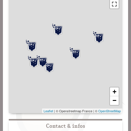
+
−
Leaflet
| © Openstreetmap France | ©
OpenStreetMap
Contact & infos