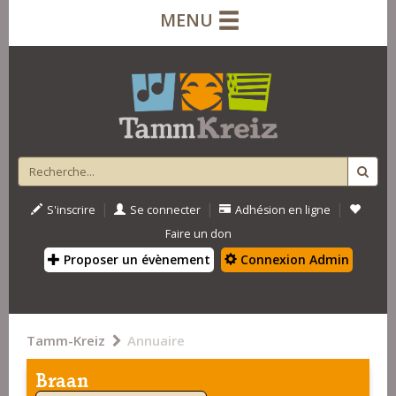
MENU
|
|
|
S'inscrire
Se connecter
Adhésion en ligne
Faire un don
Proposer un évènement
Connexion Admin
Tamm-Kreiz
Annuaire
Braan