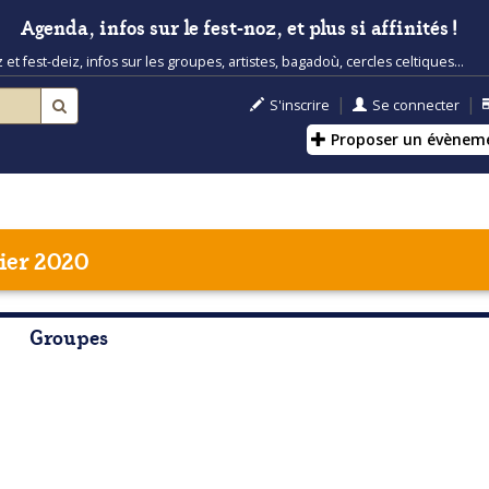
Agenda, infos sur le fest-noz, et plus si affinités !
t fest-deiz, infos sur les groupes, artistes, bagadoù, cercles celtiques...
|
|
S'inscrire
Se connecter
Proposer un évènem
ier 2020
Groupes