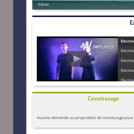
Estran
E
Electra
Electra
Electra
Electra
Electra
Estran -
Covoiturage
Estran 
Estran 
Aucune demande ou proposition de covoiturage pour l'
Estran 
Estran -