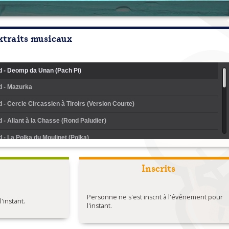
xtraits musicaux
d - Deomp da Unan (Pach Pi)
d - Mazurka
d - Cercle Circassien à Tiroirs (Version Courte)
d - Allant à la Chasse (Rond Paludier)
d - La Polka du Moulinet (Polka)
 reel
Inscrits
- rond de st vincent
- passepied
Personne ne s'est inscrit à l'événement pour
instant.
- cochinchine
l'instant.
 reel 2