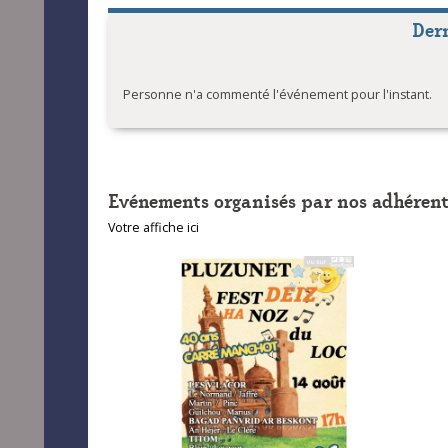
Estran 
Der
Estran -
Estran 
Personne n'a commenté l'événement pour l'instant.
Estran 
Estran 
Evénements organisés par nos adhérent
Votre affiche ici