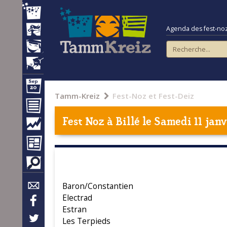
Agenda des fest-noz e
Tamm-Kreiz
Fest-Noz et Fest-Deiz
Fest Noz à
Billé
le Samedi 11 janv
Baron/Constantien
Electrad
Estran
Les Terpieds