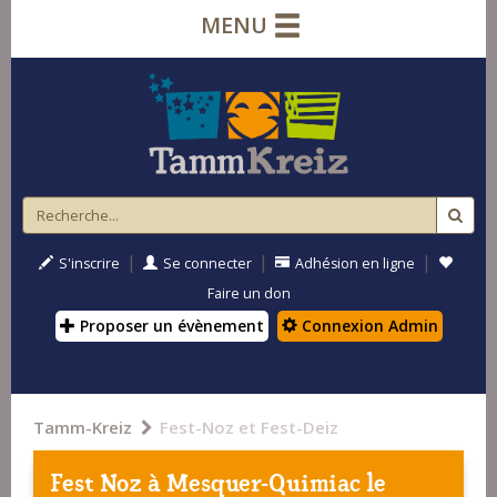
MENU
|
|
|
S'inscrire
Se connecter
Adhésion en ligne
Faire un don
Proposer un évènement
Connexion Admin
Tamm-Kreiz
Fest-Noz et Fest-Deiz
Fest Noz à
Mesquer-Quimiac
le