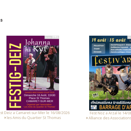
s
 Deiz a Camaret-sur-Mer le 16/08/2026
Fest Noz a Arzal le 14/08/
les Amis du Quartier St Thomas
Alliance des Associations d