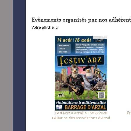
Evénements organisés par nos adhérent
Votre affiche ici
unet le 14/08/2026
Fest
Fest Noz a Arzal le 15/08/2026
Loc Noz
Alliance des Associations d'Arzal