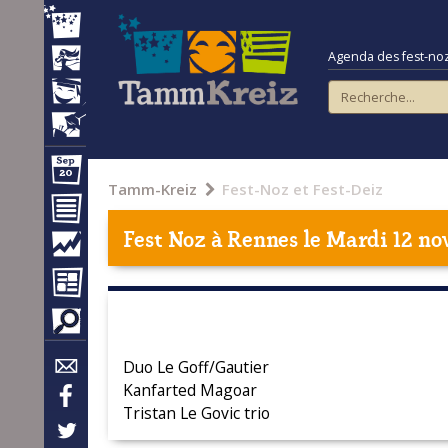
Agenda des fest-noz e
Tamm-Kreiz
Fest-Noz et Fest-Deiz
Fest Noz à
Rennes
le Mardi 12 no
Duo Le Goff/Gautier
Kanfarted Magoar
Tristan Le Govic trio