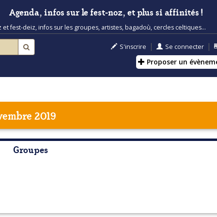
Agenda, infos sur le fest-noz, et plus si affinités !
t fest-deiz, infos sur les groupes, artistes, bagadoù, cercles celtiques...
|
|
S'inscrire
Se connecter
Proposer un évènem
vembre 2019
Groupes