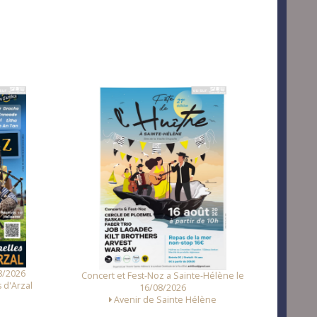
Fest Noz a Tr
2026
Concert et Fest-Noz a Sainte-Hélène le
'Arzal
16/08/2026
Avenir de Sainte Hélène