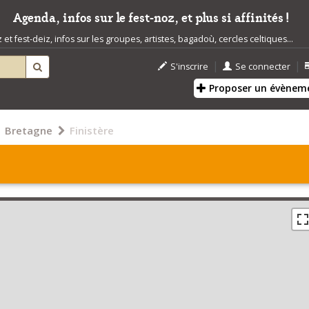
Agenda, infos sur le fest-noz, et plus si affinités !
t fest-deiz, infos sur les groupes, artistes, bagadoù, cercles celtiques...
|
|
S'inscrire
Se connecter
Proposer un évènem
Bretagne
Finistère