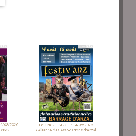
Fest Noz a Tr
2026
Concert et Fest-Noz a Sainte-Hélène le
'Arzal
16/08/2026