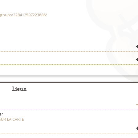
groups/328412597223686/
Fest-Noz et Fest-Deiz
>
Organisateurs
Fest-Noz et Fest-Deiz
>
Organisateurs
Lieux
Concerts
>
Organisateurs
ar
SUR LA CARTE