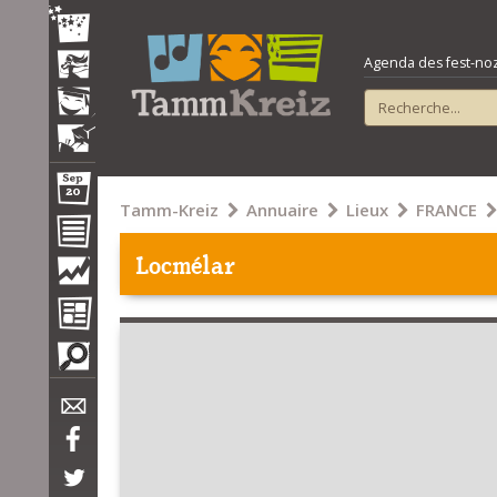
Agenda des fest-noz e
Tamm-Kreiz
Annuaire
Lieux
FRANCE
Locmélar