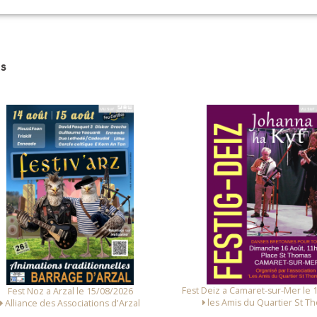
VOIR SUR LA CARTE
s
 Deiz a Camaret-sur-Mer le 16/08/2026
Fest Noz a Arzal le 14/08/
les Amis du Quartier St Thomas
Alliance des Associations d