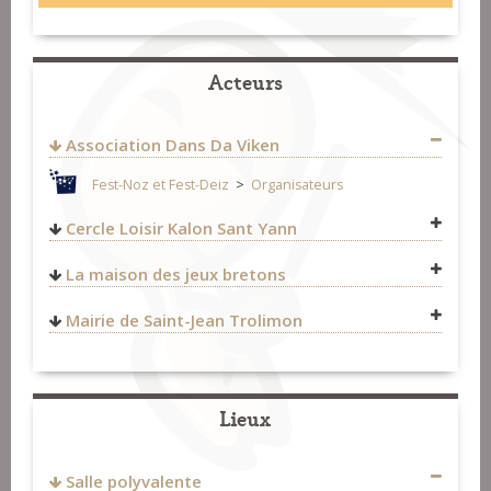
Acteurs
Association Dans Da Viken
Fest-Noz et Fest-Deiz
>
Organisateurs
Cercle Loisir Kalon Sant Yann
06 49 44 08 86
La maison des jeux bretons
yoannlecossec29@gmail.com
https://www.facebook.com/kalonsantyann/
Fest-Noz et Fest-Deiz
>
Organisateurs
Mairie de Saint-Jean Trolimon
Fest-Noz et Fest-Deiz
>
Organisateurs
Fest-Noz et Fest-Deiz
>
Organisateurs
Bagad & cercles celtiques
>
Cercles celtiques
Lieux
Salle polyvalente