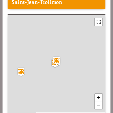
Saint-Jean-Trolimon
+
−