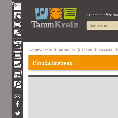
Agenda des fest-noz e
Tamm-Kreiz
Annuaire
Lieux
FRANCE
Ploudalmézeau