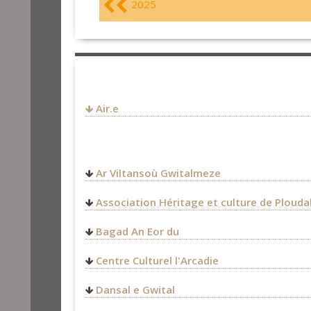
2025
Air.e
Ar Viltansoù Gwitalmeze
3 Rue de Cullompton
Association Héritage et culture de Ploud
29830
Ploudalmézeau
FRANCE
Bagad An Eor du
0678241523
SONERION
festbier.gwital@gmail.com
Centre Culturel l'Arcadie
2 Chemin du Conservatoire
56270
Ploemeur
Dansal e Gwital
FRANCE
02.97.86.05.54