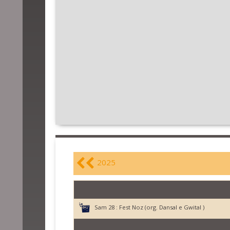
2025
Sam 28 :
Fest Noz (org. Dansal e Gwital )