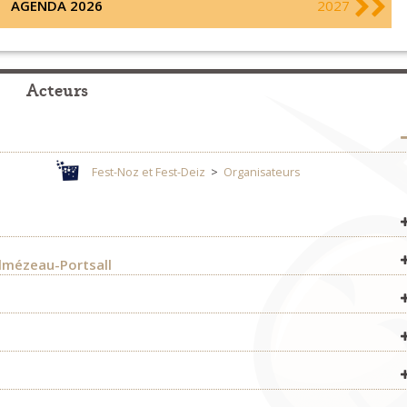
AGENDA 2026
2027
Acteurs
Fest-Noz et Fest-Deiz
>
Organisateurs
Concerts
>
Organisateurs
almézeau-Portsall
Fest-Noz et Fest-Deiz
>
Organisateurs
Bagad & cercles celtiques
>
Bagadoù
Concerts
>
Organisateurs