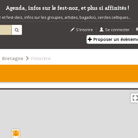
Agenda, infos sur le fest-noz, et plus si affinités !
t fest-deiz, infos sur les groupes, artistes, bagadoù, cercles celtiques...
|
|
S'inscrire
Se connecter
Proposer un évènem
Bretagne
Finistère