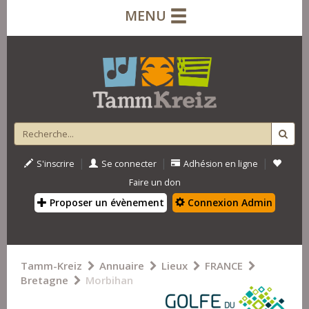
MENU
|
|
|
S'inscrire
Se connecter
Adhésion en ligne
Faire un don
Proposer un évènement
Connexion Admin
Tamm-Kreiz
Annuaire
Lieux
FRANCE
Bretagne
Morbihan