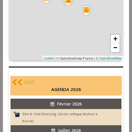
+
−
Leaflet
| © Openstreetmap France | ©
OpenStreetMap
2025
AGENDA 2026
Février 2026
Dim 8 :
Fest Deiz (org. Cercle celtique Arzhon e
Koroll)
Juillet 2026