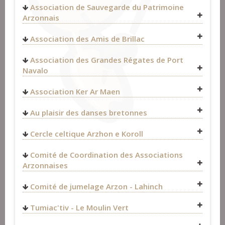
Fest-Noz et Fest-Deiz
>
Organisateurs
Association de Sauvegarde du Patrimoine
Arzonnais
0680278595
Association des Amis de Brillac
contact.aspa.arzon@gmail.com
Fest-Noz et Fest-Deiz
>
Organisateurs
Fest-Noz et Fest-Deiz
>
Organisateurs
Association des Grandes Régates de Port
Navalo
Formation
>
Organisateurs
Association Ker Ar Maen
kerarmaen@yahoo.fr
Au plaisir des danses bretonnes
Fest-Noz et Fest-Deiz
>
Organisateurs
http://www.grandesregatesdeportnavalo.fr
Fest-Noz et Fest-Deiz
>
Organisateurs
Cercle celtique Arzhon e Koroll
Fest-Noz et Fest-Deiz
>
Organisateurs
Comité de Coordination des Associations
Arzonnaises
Fest-Noz et Fest-Deiz
>
Organisateurs
Comité de jumelage Arzon - Lahinch
https://www.facebook.com/arzonlahinch/
Tumiac'tiv - Le Moulin Vert
Fest-Noz et Fest-Deiz
>
Organisateurs