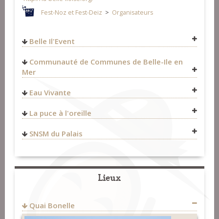
Fest-Noz et Fest-Deiz
>
Organisateurs
Belle Il'Event
Fest-Noz et Fest-Deiz
>
Organisateurs
Communauté de Communes de Belle-Ile en
Mer
http://www.ccbi.fr/
Eau Vivante
Fest-Noz et Fest-Deiz
>
Organisateurs
La puce à l'oreille
Concerts
>
Organisateurs
Fest-Noz et Fest-Deiz
>
Organisateurs
SNSM du Palais
http://www.eauvivante.net/
Fest-Noz et Fest-Deiz
>
Organisateurs
Lieux
Quai Bonelle
Fest-Noz et Fest-Deiz
>
Organisateurs