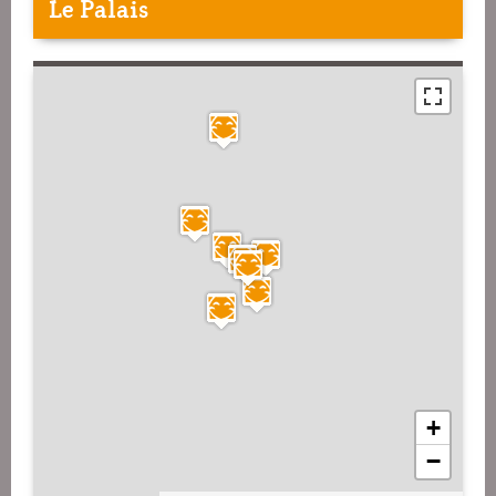
Le Palais
+
−