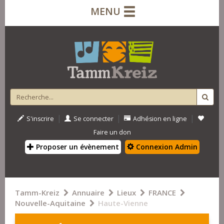
MENU
|
|
|
S'inscrire
Se connecter
Adhésion en ligne
Faire un don
Proposer un évènement
Connexion Admin
Tamm-Kreiz
Annuaire
Lieux
FRANCE
Nouvelle-Aquitaine
Haute-Vienne