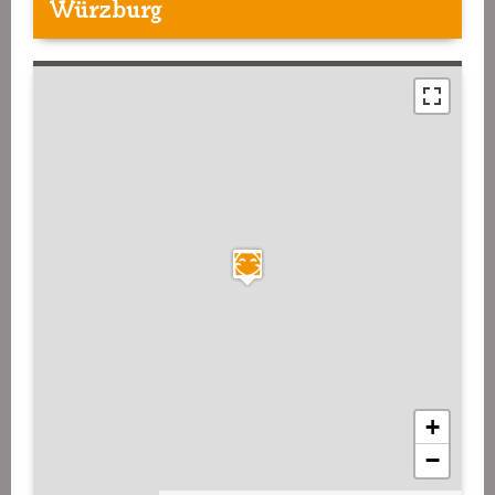
Würzburg
+
−