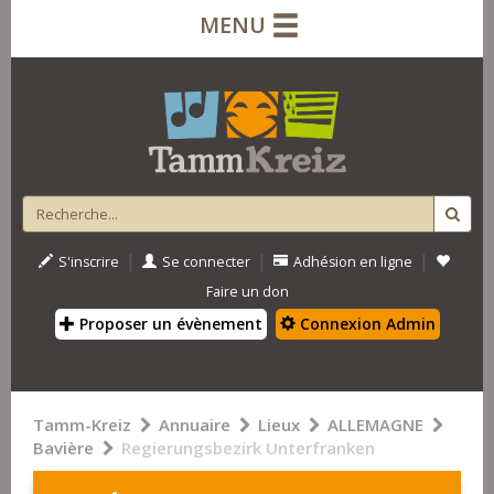
MENU
|
|
|
S'inscrire
Se connecter
Adhésion en ligne
Faire un don
Proposer un évènement
Connexion Admin
Tamm-Kreiz
Annuaire
Lieux
ALLEMAGNE
Bavière
Regierungsbezirk Unterfranken