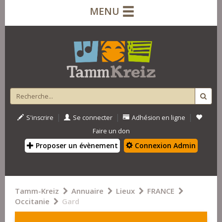
MENU
|
|
|
S'inscrire
Se connecter
Adhésion en ligne
Faire un don
Proposer un évènement
Connexion Admin
Tamm-Kreiz
Annuaire
Lieux
FRANCE
Occitanie
Gard