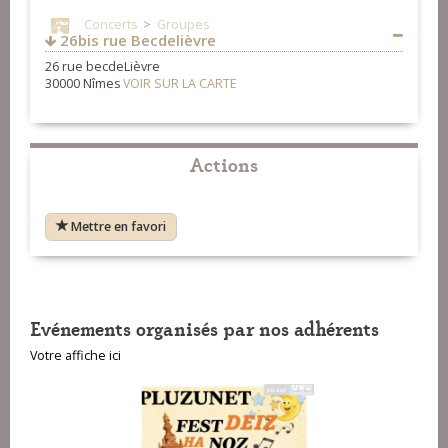
http://www.cercleceltiquegard.fr/
Concerts
>
Groupes
https://www.facebook.com/cercleceltiquegard
26bis rue Becdelièvre
http://www.terredesenfants.fr/blog/
Fest-Noz et Fest-Deiz
>
Organisateurs
26 rue becdeLièvre
https://www.facebook.com/TerreDesEnfantsGard
30000 Nîmes
VOIR SUR LA CARTE
Fest-Noz et Fest-Deiz
>
Organisateurs
Formation
>
Organisateurs
Actions
Bagad & cercles celtiques
>
Cercles celtiques
Mettre en favori
Evénements organisés par nos adhérents
Votre affiche ici