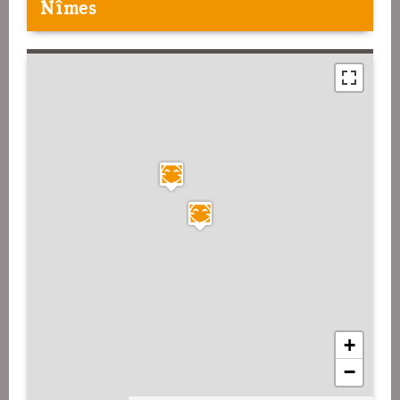
Nîmes
+
−