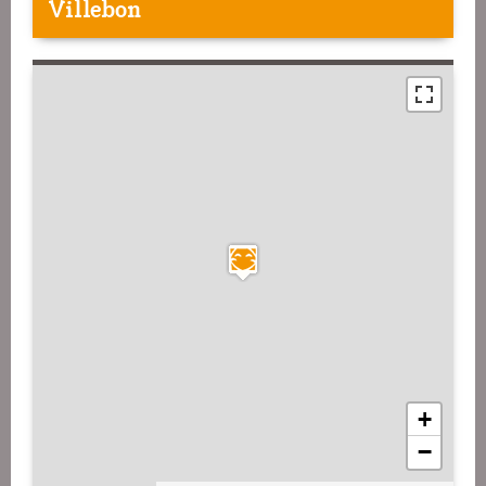
Villebon
+
−