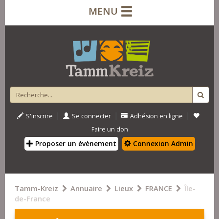
MENU
|
|
|
S'inscrire
Se connecter
Adhésion en ligne
Faire un don
Proposer un évènement
Connexion Admin
Tamm-Kreiz
Annuaire
Lieux
FRANCE
Île-
de-France