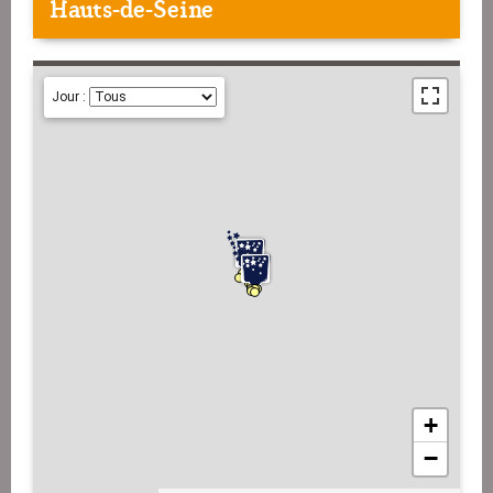
Hauts-de-Seine
Jour :
+
−