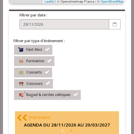
Leaflet
| © Openstreetmap France | ©
OpenStreetMap
Filtrer par date :
Filtrer par type d'événement :
Fest-Noz
Formation
Concerts
Concours
Bagad & cercles celtiques
Précédent
AGENDA DU 28/11/2026 AU 20/03/2027
S
S