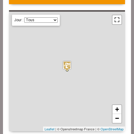
Jour :
+
−
Leaflet
| © Openstreetmap France | ©
OpenStreetMap