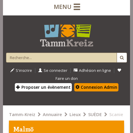
MENU
|
|
|
S'inscrire
Se connecter
Adhésion en ligne
Faire un don
Proposer un évènement
Connexion Admin
Tamm-Kreiz
Annuaire
Lieux
SUÈDE
Scanie
Malmö