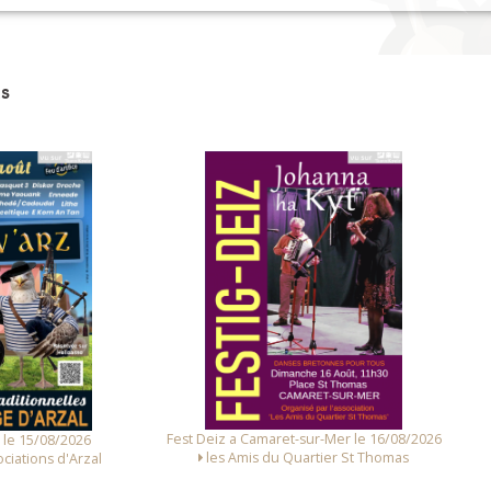
s
 Deiz a Camaret-sur-Mer le 16/08/2026
Fest Noz a Arzal le 14/08
les Amis du Quartier St Thomas
Alliance des Associations d