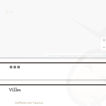
+
−
Leaflet
| © Openstreetmap France | ©
OpenStreet
Villes
Hofheim am Taunus