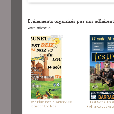
Evénements organisés par nos adhérent
Votre affiche ici
unet le 14/08/2026
Fest
Fest Noz a Arzal le 15/08/2026
 Loc Noz
Alliance des Associations d'Arzal