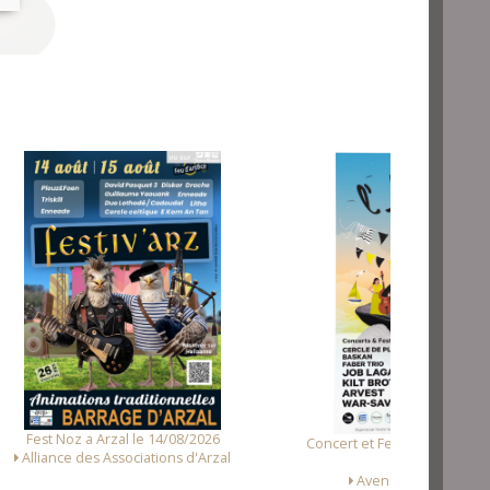
Fest Noz a Tr
/2026
Concert et Fest-Noz a Sainte-Hélène le
'Arzal
16/08/2026
Avenir de Sainte Hélène