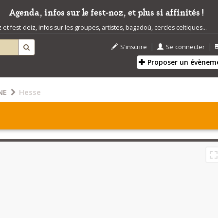
Agenda, infos sur le fest-noz, et plus si affinités !
t fest-deiz, infos sur les groupes, artistes, bagadoù, cercles celtiques...
|
|
S'inscrire
Se connecter
Proposer un évènem
NE
Hesse