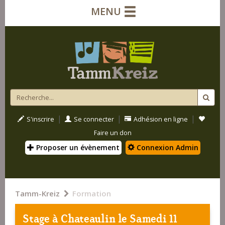
MENU
|
|
|
S'inscrire
Se connecter
Adhésion en ligne
Faire un don
Proposer un évènement
Connexion Admin
Tamm-Kreiz
Formation
Stage à
Chateaulin
le Samedi 11