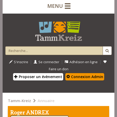
MENU
|
|
|
S'inscrire
Se connecter
Adhésion en ligne
Faire un don
Proposer un évènement
Connexion Admin
Tamm-Kreiz
Annuaire
Roger ANDREX