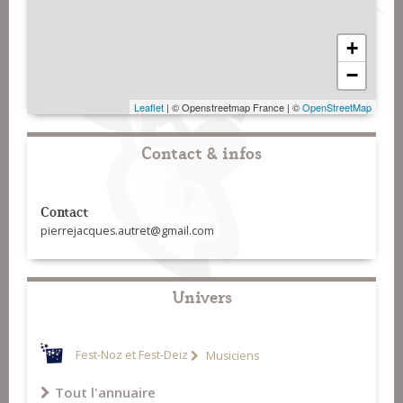
+
−
Leaflet
| © Openstreetmap France | ©
OpenStreetMap
Contact & infos
Contact
pierrejacques.autret@gmail.com
Univers
Fest-Noz et Fest-Deiz
Musiciens
Tout l'annuaire