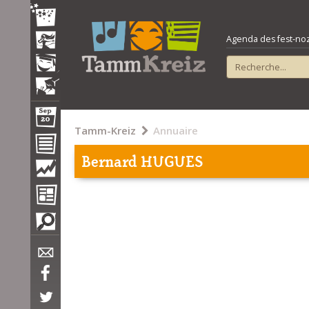
Agenda des fest-noz e
Tamm-Kreiz
Annuaire
Bernard HUGUES