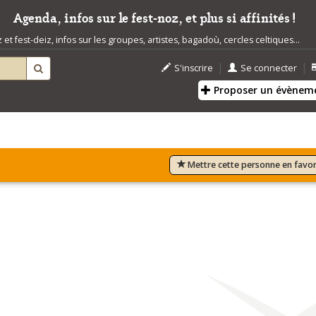
Agenda, infos sur le fest-noz, et plus si affinités !
t fest-deiz, infos sur les groupes, artistes, bagadoù, cercles celtiques...
|
|
S'inscrire
Se connecter
Proposer un évènem
Mettre cette personne en favor