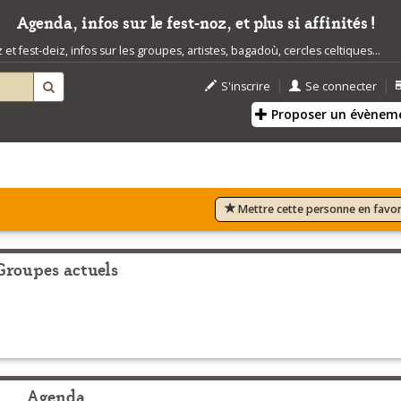
Agenda, infos sur le fest-noz, et plus si affinités !
t fest-deiz, infos sur les groupes, artistes, bagadoù, cercles celtiques...
|
|
S'inscrire
Se connecter
Proposer un évènem
Mettre cette personne en favor
Groupes actuels
Agenda