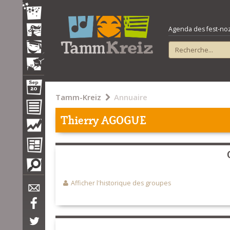
Agenda des fest-noz e
Tamm-Kreiz
Annuaire
Thierry AGOGUE
Afficher l'historique des groupes