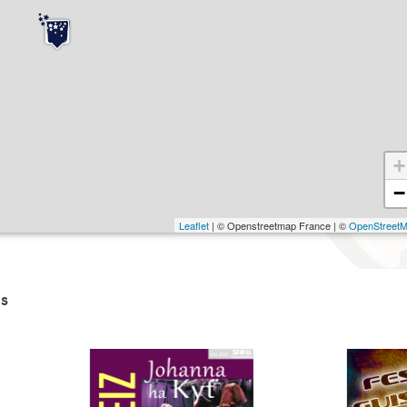
+
−
Leaflet
| © Openstreetmap France | ©
OpenStreet
s