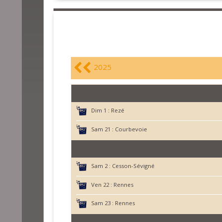
2025
Dim 1 :
Rezé
Sam 21 :
Courbevoie
Sam 2 :
Cesson-Sévigné
Ven 22 :
Rennes
Sam 23 :
Rennes