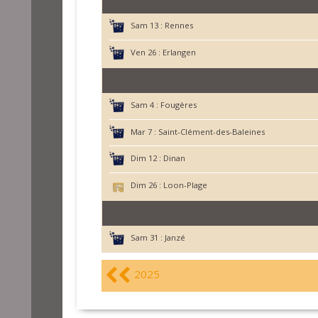
Sam 13 :
Rennes
Ven 26 :
Erlangen
Sam 4 :
Fougères
Mar 7 :
Saint-Clément-des-Baleines
Dim 12 :
Dinan
Dim 26 :
Loon-Plage
Sam 31 :
Janzé
2025