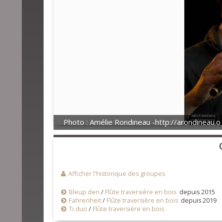
Photo : Amélie Rondineau -http://arondineau.o
Afficher l'historique des groupes
Bleup den
/
Flûte traversière en bois
depuis 2015
Fahrenheit
/
Flûte traversière en bois
depuis 2019
Ti duo
/
Flûte traversière en bois