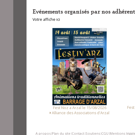
Evénements organisés par nos adhérent
Votre affiche ici
unet le 14/08/2026
Fest
Fest Noz a Arzal le 15/08/2026
Loc Noz
Alliance des Associations d'Arzal
A propos
Plan du site
Contact
Soutiens
CGU
Mentions légal
|
|
|
|
|