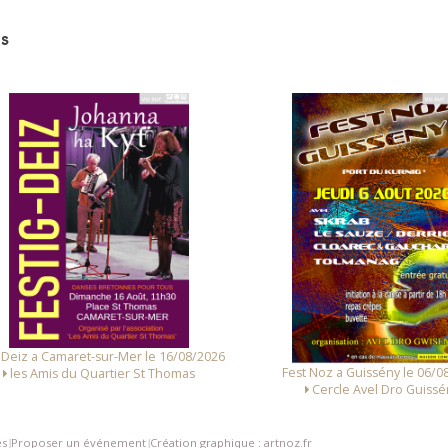
s
 Deiz a Camaret-sur-Mer le 16/08/2026
Fest Noz a Guissény le 06/0
les Amis du Quartier St Thomas
Cercle Avel Dro Guissé
es
Proposer un événement
Création graphique : artnoz.fr
|
|