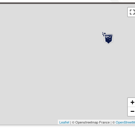
+
−
Leaflet
| © Openstreetmap France | ©
OpenStreet