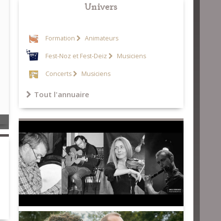
Univers
Formation
Animateurs
Fest-Noz et Fest-Deiz
Musiciens
Concerts
Musiciens
Tout l'annuaire