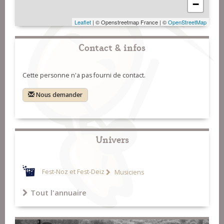
−
Leaflet
| © Openstreetmap France | ©
OpenStreetMap
Contact & infos
Cette personne n'a pas fourni de contact.
Nous demander
Univers
Fest-Noz et Fest-Deiz
Musiciens
Tout l'annuaire