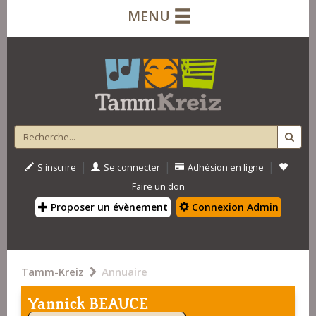
MENU
|
|
|
S'inscrire
Se connecter
Adhésion en ligne
Faire un don
Proposer un évènement
Connexion Admin
Tamm-Kreiz
Annuaire
Yannick BEAUCE