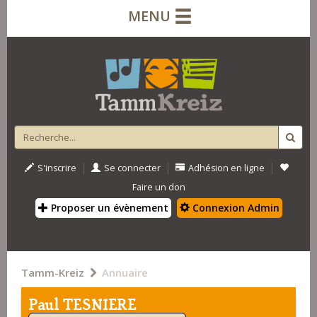
MENU
|
|
|
S'inscrire
Se connecter
Adhésion en ligne
Faire un don
Proposer un évènement
Connexion Admin
Tamm-Kreiz
Annuaire
Paul TESNIERE