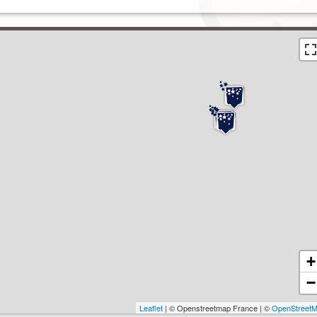
+
−
Leaflet
| © Openstreetmap France | ©
OpenStreet