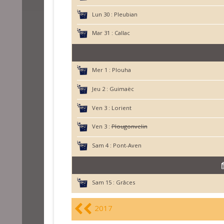
Lun 30 :
Pleubian
Mar 31 :
Callac
Mer 1 :
Plouha
Jeu 2 :
Guimaëc
Ven 3 :
Lorient
Ven 3 :
Plougonvelin
Sam 4 :
Pont-Aven
Sam 15 :
Grâces
2017