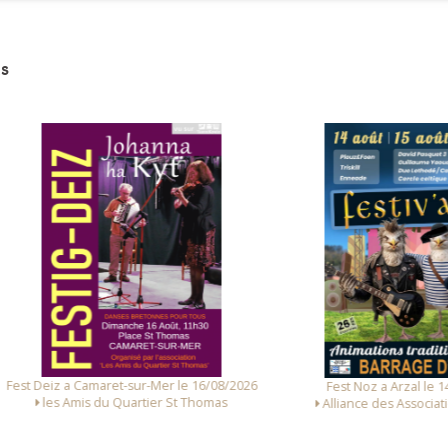
s
 Deiz a Camaret-sur-Mer le 16/08/2026
Fest Noz a Arzal le 14/08/
les Amis du Quartier St Thomas
Alliance des Associations d