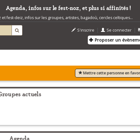
Agenda, infos sur le fest-noz, et plus si affinités !
t fest-deiz, infos sur les groupes, artistes, bagadoù, cercles celtiques...
|
|
S'inscrire
Se connecter
Proposer un évènem
Mettre cette personne en favor
Groupes actuels
Agenda