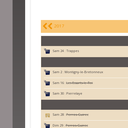
2017
Sam 24 :
Trappes
Sam 2 :
Montigny-le-Bretonneux
Sam 16 :
Les Essarts-le-Roi
Sam 30 :
Pierrelaye
Sam 28 :
Perros-Guirec
Dim 29 :
Perros-Guirec