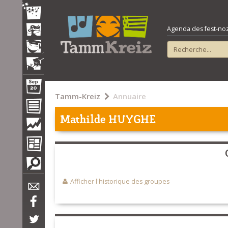
Agenda des fest-noz e
Tamm-Kreiz
Annuaire
Mathilde HUYGHE
Afficher l'historique des groupes