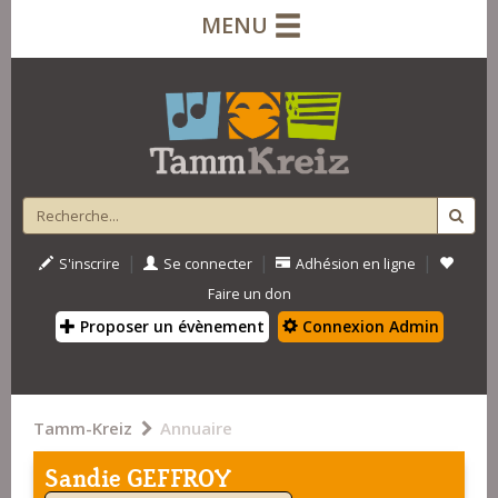
MENU
|
|
|
S'inscrire
Se connecter
Adhésion en ligne
Faire un don
Proposer un évènement
Connexion Admin
Tamm-Kreiz
Annuaire
Sandie GEFFROY