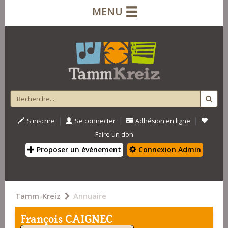
MENU
|
|
|
S'inscrire
Se connecter
Adhésion en ligne
Faire un don
Proposer un évènement
Connexion Admin
Tamm-Kreiz
Annuaire
François CAIGNEC