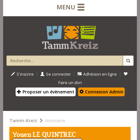
MENU
|
|
|
S'inscrire
Se connecter
Adhésion en ligne
Faire un don
Proposer un évènement
Connexion Admin
Tamm-Kreiz
Annuaire
Youen LE QUINTREC