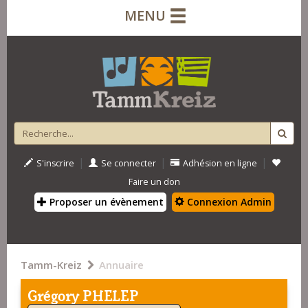
MENU
|
|
|
S'inscrire
Se connecter
Adhésion en ligne
Faire un don
Proposer un évènement
Connexion Admin
Tamm-Kreiz
Annuaire
Grégory PHELEP