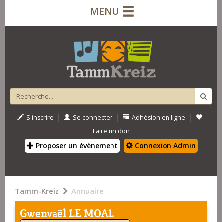
MENU
|
|
|
S'inscrire
Se connecter
Adhésion en ligne
Faire un don
Proposer un évènement
Connexion Admin
Tamm-Kreiz
Annuaire
Gwenvaël LE MOAL