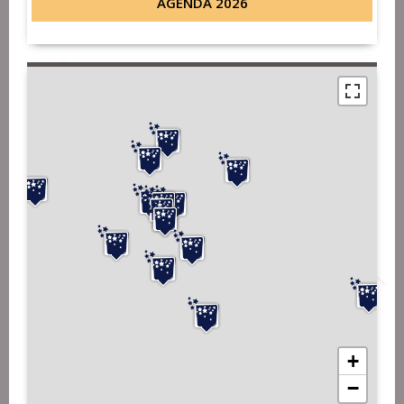
AGENDA 2026
+
−