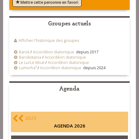
Mettre cette personne en favori
Groupes actuels
Afficher l'historique des groupes
Barok
/
Accordéon diatonique
depuis 2017
Barokistania
/
Accordéon diatonique
Le Lu/Le Moal
/
Accordéon diatonique
Lumorha³
/
Accordéon diatonique
depuis 2024
Agenda
2025
AGENDA 2026