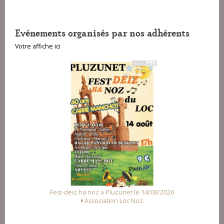
Evénements organisés par nos adhérents
Votre affiche ici
a Pluzunet le 14/08/2026
Fest Noz a Arzal le 15/08/2
ation Loc Noz
Alliance des Associations d'