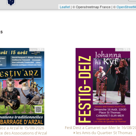
Leaflet
| © Openstreetmap France | ©
OpenStreet
s
 Deiz a Camaret-sur-Mer le 16/08/2026
Fest Noz a Arzal le 14/08/
les Amis du Quartier St Thomas
Alliance des Associations d