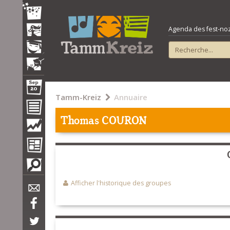
Agenda des fest-noz e
Tamm-Kreiz
Annuaire
Thomas COURON
Afficher l'historique des groupes