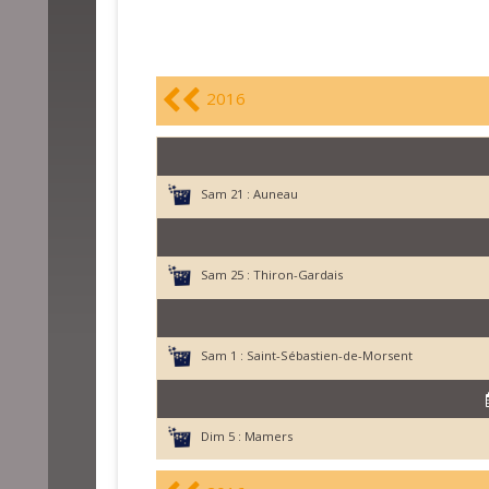
2016
Sam 21 :
Auneau
Sam 25 :
Thiron-Gardais
Sam 1 :
Saint-Sébastien-de-Morsent
Dim 5 :
Mamers