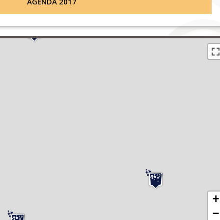
AGENDA 2017
+
−