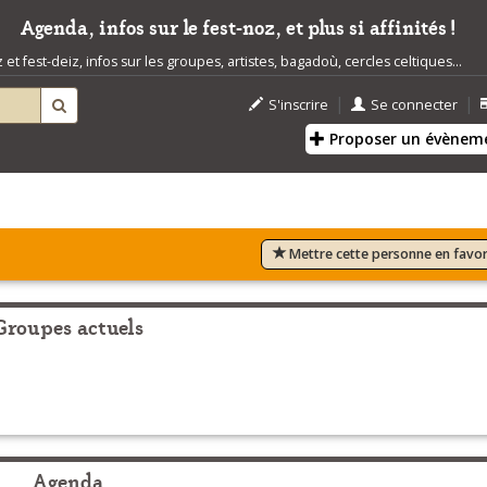
Agenda, infos sur le fest-noz, et plus si affinités !
t fest-deiz, infos sur les groupes, artistes, bagadoù, cercles celtiques...
|
|
S'inscrire
Se connecter
Proposer un évènem
Mettre cette personne en favor
Groupes actuels
Agenda