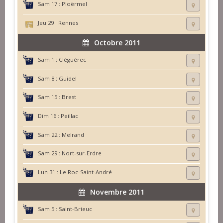
Sam 17 :
Ploërmel
Jeu 29 :
Rennes
Octobre 2011
Sam 1 :
Cléguérec
Sam 8 :
Guidel
Sam 15 :
Brest
Dim 16 :
Peillac
Sam 22 :
Melrand
Sam 29 :
Nort-sur-Erdre
Lun 31 :
Le Roc-Saint-André
Novembre 2011
Sam 5 :
Saint-Brieuc