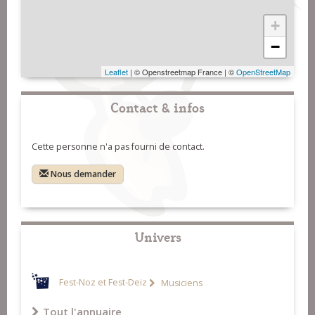
+
−
Leaflet
| © Openstreetmap France | ©
OpenStreetMap
Contact & infos
Cette personne n'a pas fourni de contact.
Nous demander
Univers
Fest-Noz et Fest-Deiz
Musiciens
Tout l'annuaire